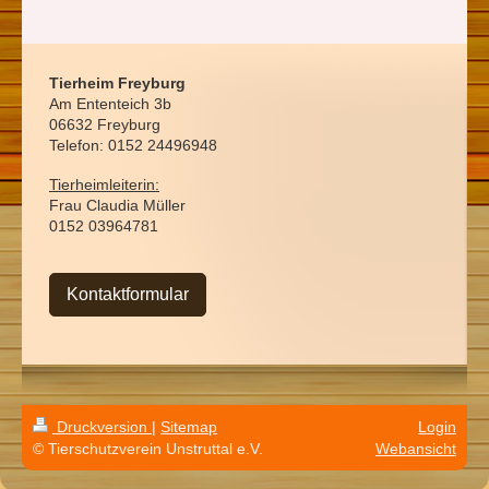
Tierheim Freyburg
Am Ententeich 3b
06632 Freyburg
Telefon: 0152 24496948
Tierheimleiterin:
Frau Claudia Müller
0152 03964781
Kontaktformular
Druckversion
|
Sitemap
Login
© Tierschutzverein Unstruttal e.V.
Webansicht