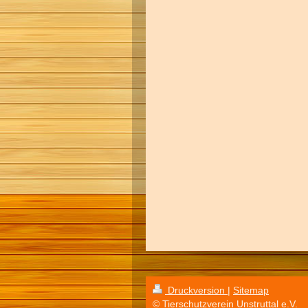
Druckversion
|
Sitemap
© Tierschutzverein Unstruttal e.V.