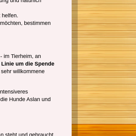
euung und natürlich
 helfen.
n möchten, bestimmen
 - im Tierheim, an
er Linie um die Spende
e sehr willkommene
intensiveres
 die Hunde Aslan und
n steht und gebraucht