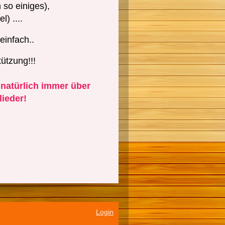
 so einiges),
) ....
 einfach..
ützung!!!
 natürlich immer über
lieder!
Login